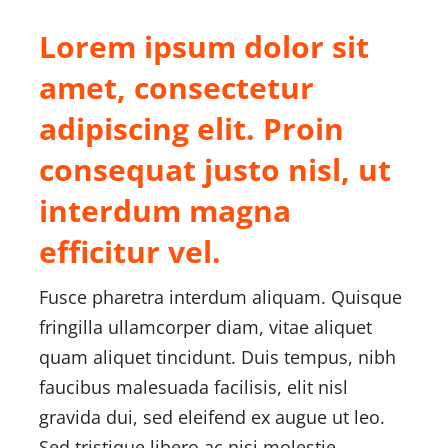
Lorem ipsum dolor sit
About Onwave
amet, consectetur
adipiscing elit. Proin
consequat justo nisl, ut
interdum magna
efficitur vel.
Fusce pharetra interdum aliquam. Quisque
fringilla ullamcorper diam, vitae aliquet
quam aliquet tincidunt. Duis tempus, nibh
faucibus malesuada facilisis, elit nisl
gravida dui, sed eleifend ex augue ut leo.
Sed tristique libero ac nisi molestie